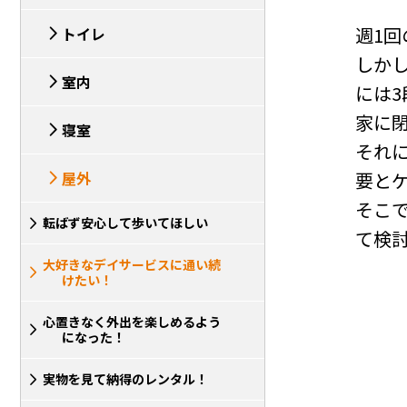
週1
トイレ
しか
室内
には
家に
寝室
それ
屋外
要と
そこ
転ばず安心して歩いてほしい
て検
大好きなデイサービスに通い続
けたい！
心置きなく外出を楽しめるよう
になった！
実物を見て納得のレンタル！