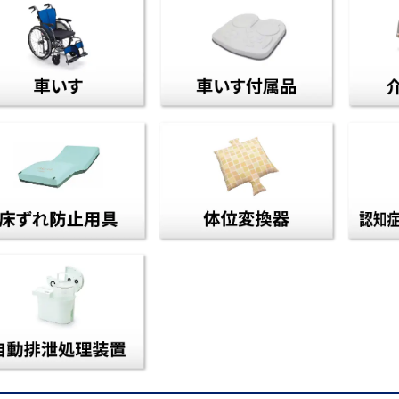
床ずれ防止用具
体位変
自動排泄処理装置