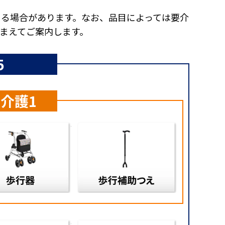
きる場合があります。なお、品目によっては要介
まえてご案内します。
5
介護1
プ
歩行器
歩行補助つ
付属品
介護用ベッド
介護用ベッ