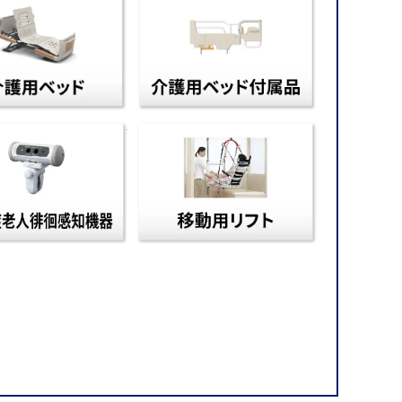
換器
認知症老人徘徊感知機器
移動用リフ