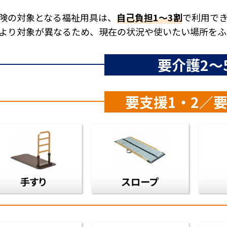
険の対象となる福祉用具は、
自己負担1～3割
で利用で
より対象が異なるため、現在の状況や使いたい場所をふ
要介護2～
要支援1・2／要
手すり
スロー
車いす
車いす