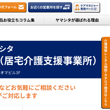
品お役立ちコラム集
ヤマシタが選ばれる理由
シタ
（居宅介護支援事業所）
レオマビル3F
などお気軽にご相談ください
がご対応します