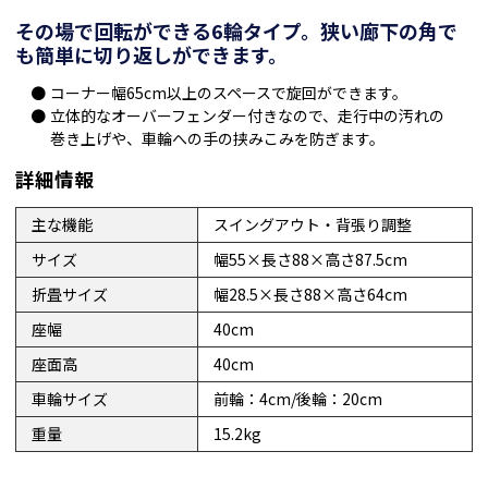
その場で回転ができる6輪タイプ。狭い廊下の角で
も簡単に切り返しができます。
コーナー幅65cm以上のスペースで旋回ができます。
立体的なオーバーフェンダー付きなので、走行中の汚れの
巻き上げや、車輪への手の挟みこみを防ぎます。
詳細情報
主な機能
スイングアウト・背張り調整
サイズ
幅55×長さ88×高さ87.5cm
折畳サイズ
幅28.5×長さ88×高さ64cm
座幅
40cm
座面高
40cm
車輪サイズ
前輪：4cm/後輪：20cm
重量
15.2kg